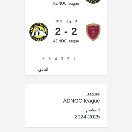
ADNOC league
9 أبريل، 2026
2
-
2
ADNOC league
6
5
4
3
2
1
التالي
Leagues
ADNOC league
المواسم
2024-2025