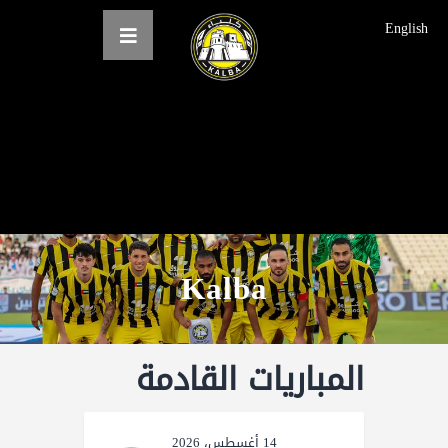
English
الرئيسية
عن النادي
فرق النادي
الاخبار
Kalba
المعرض
حجز التذاكر
المباريات القادمة
English
14 أغسطس، 2026