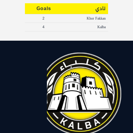
نادي
Goals
2
Khor Fakkan
4
Kalba