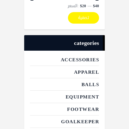
—
السعر:
$20
$40
تصفية
categories
ACCESSORIES
APPAREL
BALLS
EQUIPMENT
FOOTWEAR
GOALKEEPER