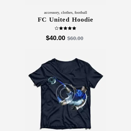
accessory
,
clothes
,
football
FC United Hoodie
تم
$
40
.
00
$
60
.
00
التقييم
4.00
من 5