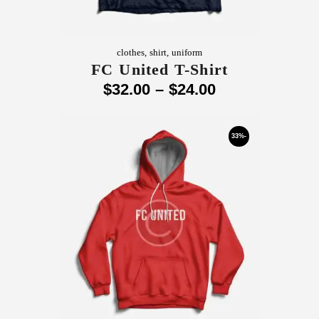
clothes
,
shirt
,
uniform
FC United T-Shirt
$
32
.
00
–
$
24
.
00
-33%