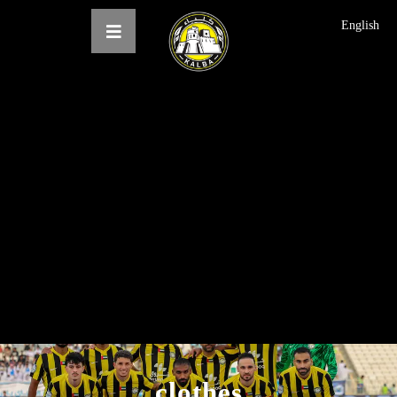
English
الرئيسية
عن النادي
فرق النادي
الاخبار
المعرض
حجز التذاكر
English
clothes