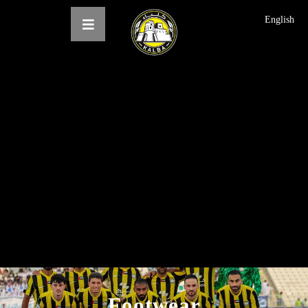
English
الرئيسية
عن النادي
فرق النادي
الاخبار
المعرض
حجز التذاكر
English
Footwear