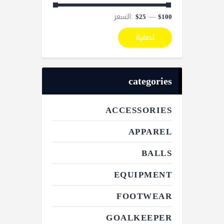
—
السعر:
$25
$100
تصفية
categories
ACCESSORIES
APPAREL
BALLS
EQUIPMENT
FOOTWEAR
GOALKEEPER