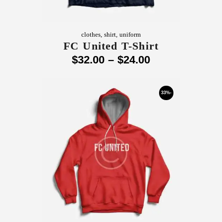
clothes
,
shirt
,
uniform
FC United T-Shirt
$
32
.
00
–
$
24
.
00
-33%