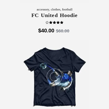
accessory
,
clothes
,
football
FC United Hoodie
تم
$
40
.
00
$
60
.
00
التقييم
4.00
من 5