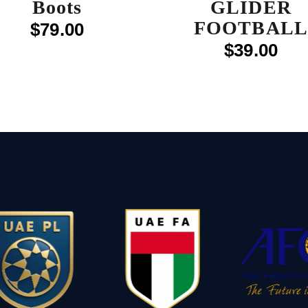
Boots
GLIDER
FOOTBALL
$
79
.
00
$
39
.
00