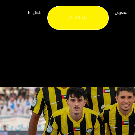
المعرض
English
حجز التذاكر