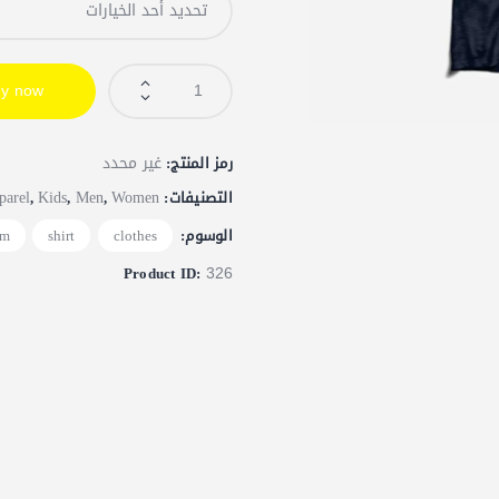
y now
غير محدد
رمز المنتج:
parel
Kids
Men
Women
التصنيفات:
,
,
,
الوسوم:
clothes
,
shirt
,
rm
326
Product ID: