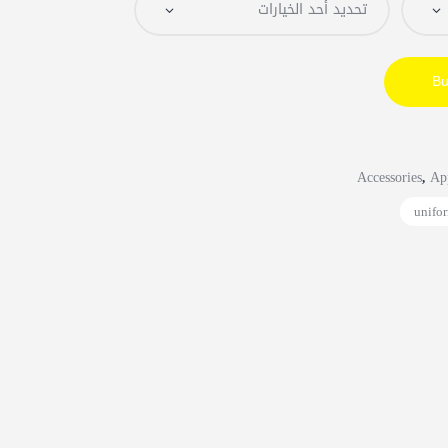
Bu
Accessories
Ap
,
unifo