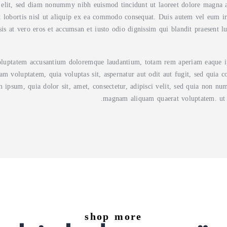
g elit, sed diam nonummy nibh euismod tincidunt ut laoreet dolore magna 
t lobortis nisl ut aliquip ex ea commodo consequat. Duis autem vel eum iri
isis at vero eros et accumsan et iusto odio dignissim qui blandit praesent l
 voluptatem accusantium doloremque laudantium, totam rem aperiam eaque ipsa
am voluptatem, quia voluptas sit, aspernatur aut odit aut fugit, sed quia 
 ipsum, quia dolor sit, amet, consectetur, adipisci velit, sed quia non n
magnam aliquam quaerat voluptatem. ut 
shop more