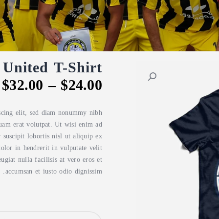
United T-Shirt
$
32
.
00
–
$
24
.
00
iscing elit, sed diam nonummy nibh
uam erat volutpat. Ut wisi enim ad
uscipit lobortis nisl ut aliquip ex
or in hendrerit in vulputate velit
giat nulla facilisis at vero eros et
accumsan et iusto odio dignissim.