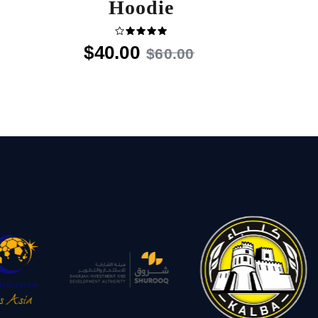
Hoodie
$
40
.
00
تم
$
60
.
00
التقييم
4.00
من 5