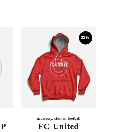
-33%
accessory
,
clothes
,
football
OP
FC United