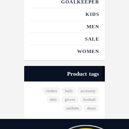
GOALKEEPER
KIDS
MEN
SALE
WOMEN
Product tags
clothes
balls
accessory
shirt
gloves
football
uniform
shoes