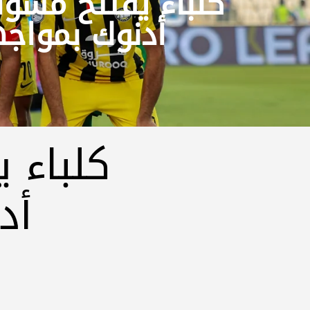
كلباء يفتتح مشو
أدنوك بمواجه
كلباء 
أد