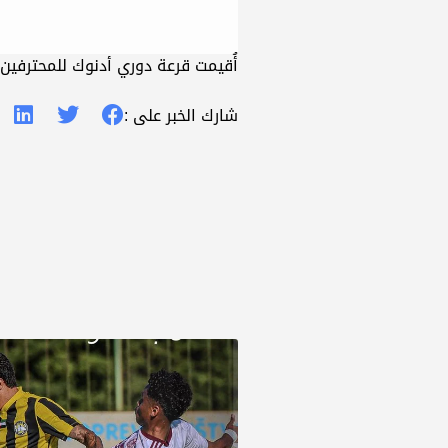
أُقيمت قرعة دوري أدنوك للمحترفين لموسم 2025-2026، وأسفرت عن مواجهة نادي كلباء لنظيره النصر في الجولة
شارك الخبر على :