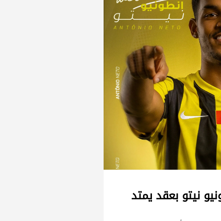
نيو نيتو بعقد يمتد