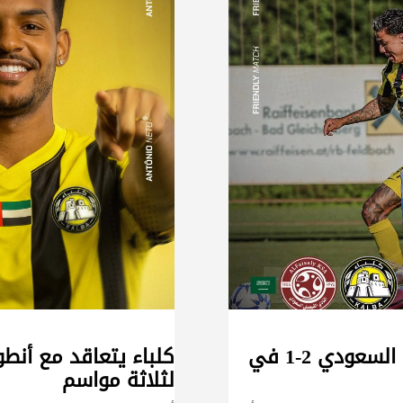
كلباء يخسر أمام الفيصلي السعودي 2-1 في
كلباء يتعاقد مع أنطو
لثلاثة مواسم