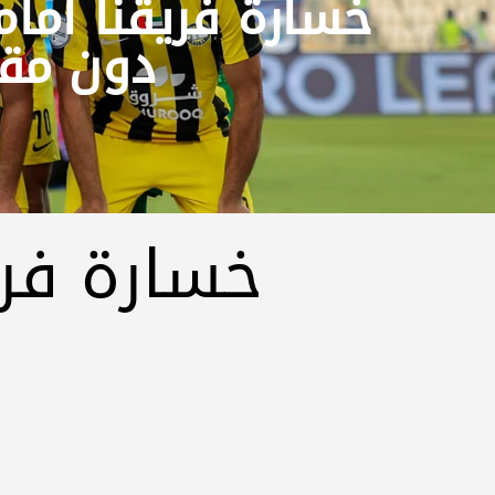
خسارة فريقنا أما
دون مقا
خسارة فري