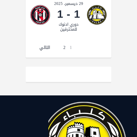
29 ديسمبر، 2025
1
-
1
دوري ادنوك
للمحترفين
1
2
التالي