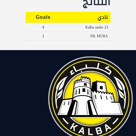
النتائج
نادي
Goals
4
Kalba under 23
1
NK MURA