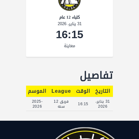
كلباء 12 عام
31 يناير، 2026
16:15
معاينة
تفاصيل
التاريخ
الوقت
League
الموسم
Full Time
31 يناير،
فريق 12
2025-
90'
16:15
2026
سنه
2026