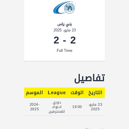
بني ياس
23 مايو، 2025
2
-
2
Full Time
تفاصيل
التاريخ
الوقت
League
الموسم
Full Time
دوري
23 مايو،
2024-
19:00
ادنوك
90'
2025
2025
للمحترفين