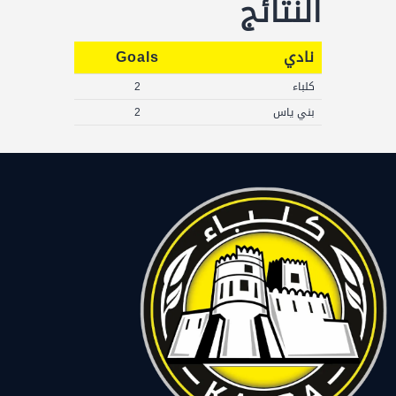
النتائج
نادي
Goals
كلباء
2
بني ياس
2