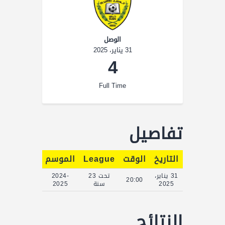
الوصل
31 يناير، 2025
4
Full Time
تفاصيل
التاريخ
الوقت
League
الموسم
Full Time
31 يناير،
تحت 23
2024-
90'
20:00
2025
سنة
2025
النتائج