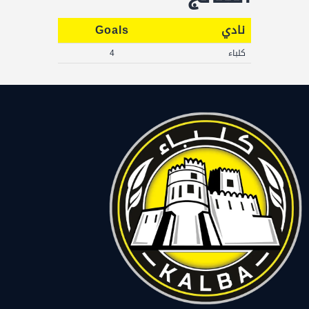
نادي
Goals
كلباء
4