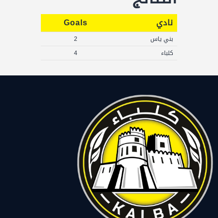
نادي
Goals
بني ياس
2
كلباء
4