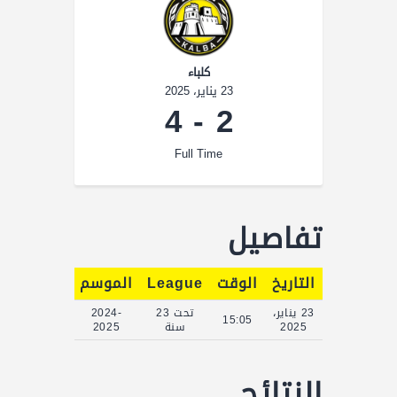
كلباء
23 يناير، 2025
4
-
2
Full Time
تفاصيل
التاريخ
الوقت
League
الموسم
Full Time
23 يناير،
تحت 23
2024-
90'
15:05
2025
سنة
2025
النتائج