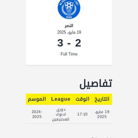
النصر
19 مايو، 2025
3
-
2
Full Time
تفاصيل
التاريخ
الوقت
League
الموسم
Full Time
دوري
19 مايو،
2024-
17:10
ادنوك
90'
2025
2025
للمحترفين