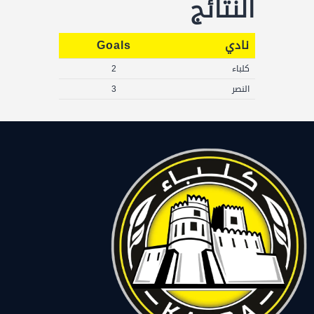
النتائج
نادي
Goals
كلباء
2
النصر
3