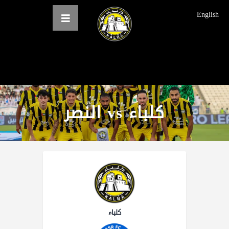
English
الرئيسية
عن النادي
كلباء vs النصر
فرق النادي
الاخبار
المعرض
حجز التذاكر
English
كلباء