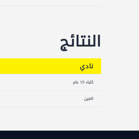
النتائج
نادي
كلباء 19 عام
العين