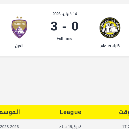
14 فبراير، 2026
3
-
0
Full Time
كلباء 19 عام
العين
وقت
League
الموسم
17:
فريق19 سنه
2025-2026