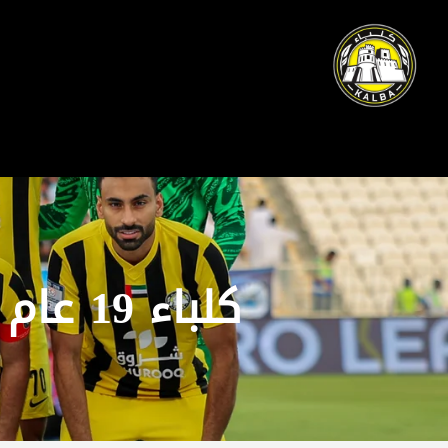
كلباء 19 عام vs العين