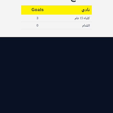
نادي
Goals
كلباء 15 عام
3
المُدام
0