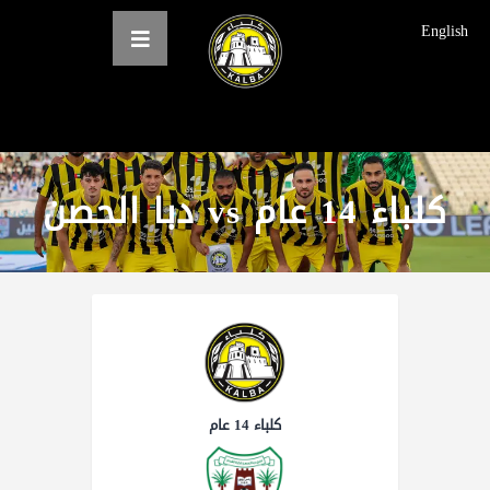
English
الرئيسية
كلباء 14 عام vs دبا الحصن
عن النادي
فرق النادي
الاخبار
المعرض
حجز التذاكر
English
كلباء 14 عام