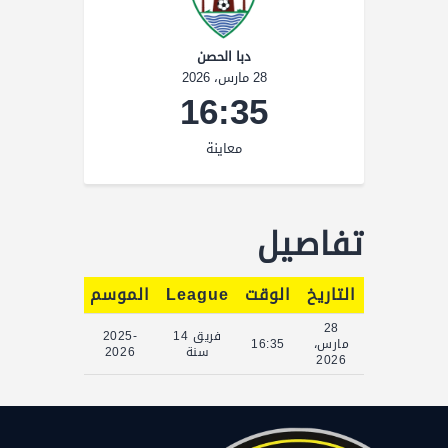
دبا الحصن
28 مارس، 2026
16:35
معاينة
تفاصيل
التاريخ
الوقت
League
الموسم
Full Time
28
فريق 14
2025-
مارس،
16:35
90'
سنة
2026
2026