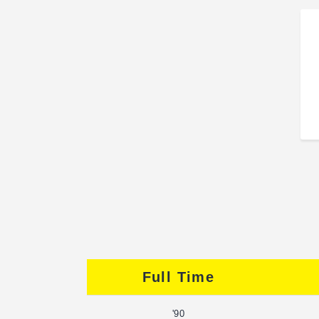
Full Time
90'