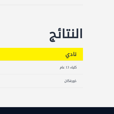
النتائج
نادي
كلباء 13 عام
خورفكان