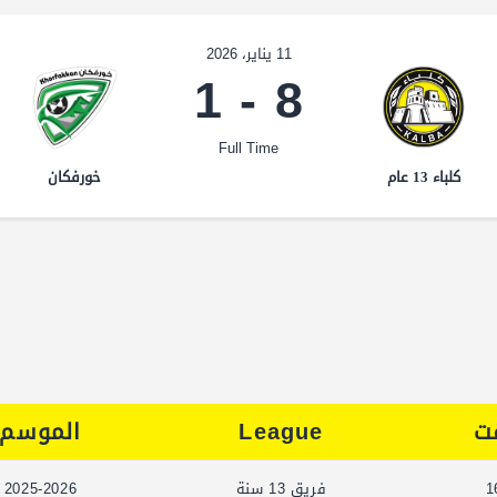
11 يناير، 2026
1
-
8
Full Time
كلباء 13 عام
خورفكان
ت
League
الموسم
1
فريق 13 سنة
2025-2026