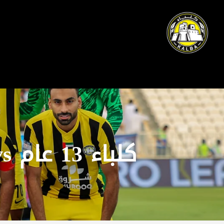
كلباء 13 عام vs خورفكان