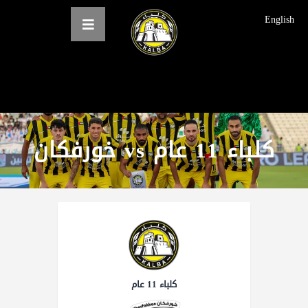
English
الرئيسية
عن النادي
كلباء 11 عام vs خورفكان
فرق النادي
الاخبار
المعرض
حجز التذاكر
English
كلباء 11 عام