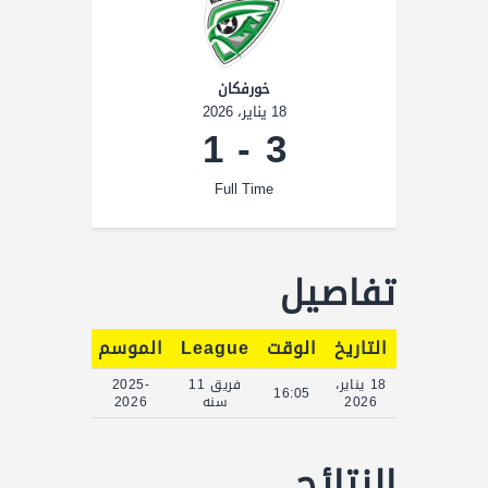
خورفكان
18 يناير، 2026
1
-
3
Full Time
تفاصيل
التاريخ
الوقت
League
الموسم
Full Time
18 يناير،
فريق 11
2025-
90'
16:05
2026
سنه
2026
النتائج