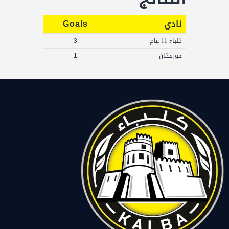
نادي
Goals
كلباء 11 عام
3
خورفكان
1