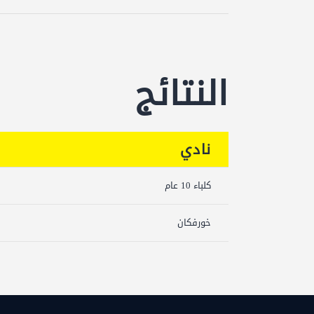
النتائج
نادي
كلباء 10 عام
خورفكان