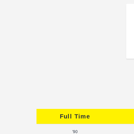
Full Time
90'