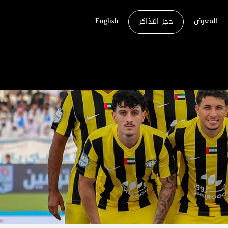
المعرض
English
حجز التذاكر