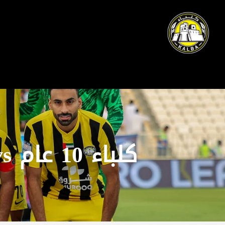
كلباء 10 عام vs خورفكان