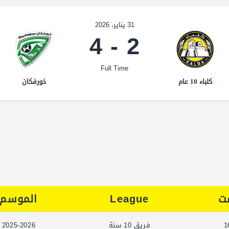
31 يناير، 2026
4
-
2
Full Time
كلباء 10 عام
خورفكان
ت
League
الموسم
1
فريق 10 سنة
2025-2026