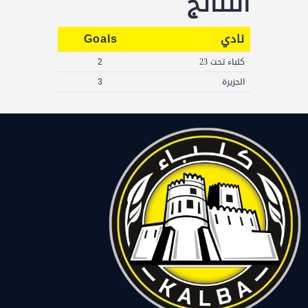
النتائج
نادي
Goals
كلباء تحت 23
2
الجزيرة
3