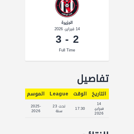
الجزيرة
14 فبراير، 2026
3
-
2
Full Time
تفاصيل
التاريخ
الوقت
League
الموسم
Full Time
14
تحت 23
2025-
فبراير،
17:30
90'
سنة
2026
2026