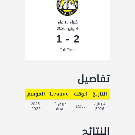
كلباء 13 عام
4 يناير، 2026
1
-
2
Full Time
تفاصيل
التاريخ
الوقت
League
الموسم
Full Time
4 يناير،
فريق 13
2025-
90'
15:55
2026
سنة
2026
النتائج