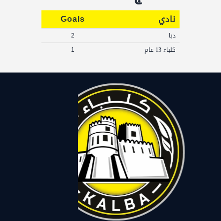
نادي
Goals
دبا
2
كلباء 13 عام
1