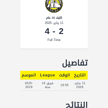
كلباء 16 عام
11 يناير، 2026
4
-
2
Full Time
تفاصيل
التاريخ
الوقت
League
الموسم
Full Time
11 يناير،
فريق 16
2025-
90'
16:55
2026
سنه
2026
النتائج