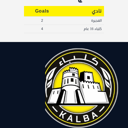
نادي
Goals
الفجيرة
2
كلباء 16 عام
4