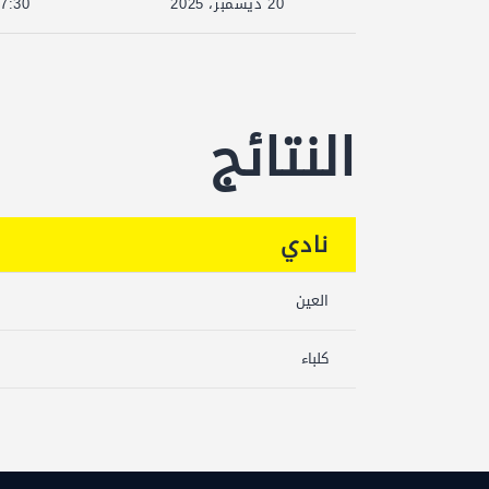
20 ديسمبر، 2025
7:30
النتائج
نادي
العين
كلباء