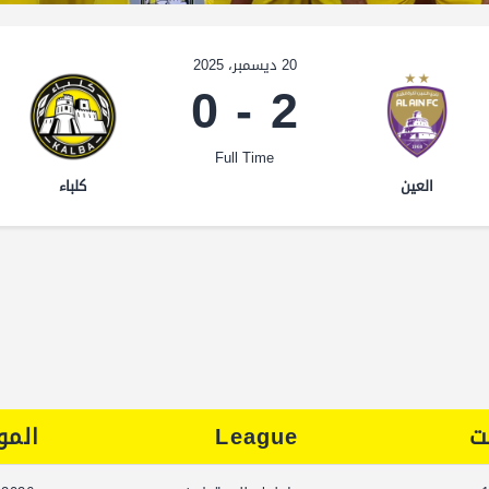
20 ديسمبر، 2025
0
-
2
Full Time
العين
كلباء
ت
League
الم