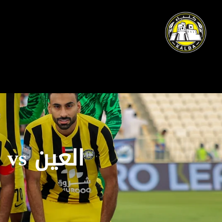
العين vs كلباء