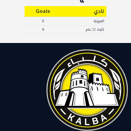
نادي
Goals
العروبة
0
كلباء 12 عام
9