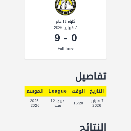
كلباء 12 عام
7 فبراير، 2026
9
-
0
Full Time
تفاصيل
التاريخ
الوقت
League
الموسم
Full Time
7 فبراير،
فريق 12
2025-
90'
16:20
2026
سنه
2026
النتائج