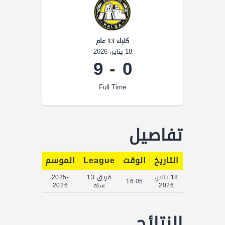
كلباء 13 عام
18 يناير، 2026
9
-
0
Full Time
تفاصيل
التاريخ
الوقت
League
الموسم
Full Time
18 يناير،
فريق 13
2025-
90'
16:05
2026
سنة
2026
النتائج