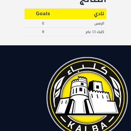
نادي
Goals
الرمس
0
كلباء 13 عام
9