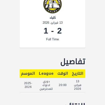
كلباء
13 فبراير، 2026
1
-
2
Full Time
تفاصيل
التاريخ
الوقت
League
الموسم
Full Time
13
دوري
2025-
فبراير،
20:00
ادنوك
90'
2026
2026
للمحترفين