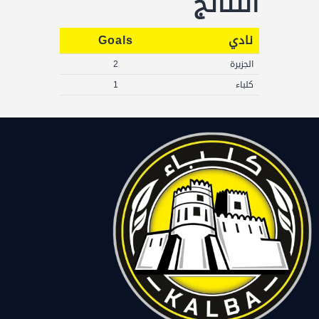
النتائج
نادي
Goals
الجزيرة
2
كلباء
1