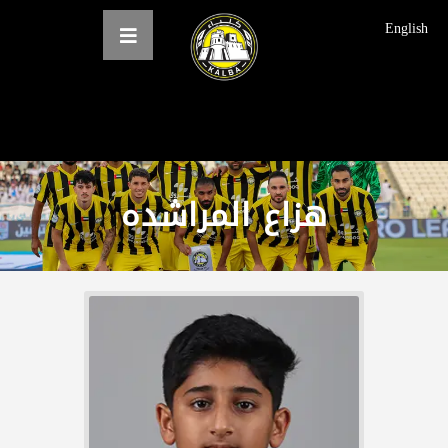
English
الرئيسية
عن النادي
ھزاع المراشده
فرق النادي
الاخبار
المعرض
حجز التذاكر
English