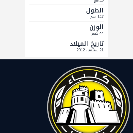
مدافع
الطول
147 سم
الوزن
44 كجم
تاريخ الميلاد
21 سبتمبر، 2012