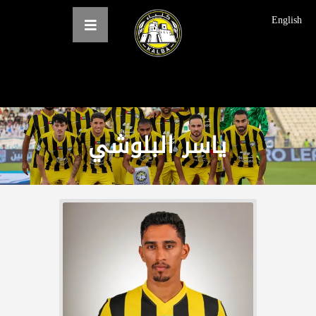
English
الرئيسية
ياسر البلوشي
عن النادي
فرق النادي
الاخبار
المعرض
حجز التذاكر
English