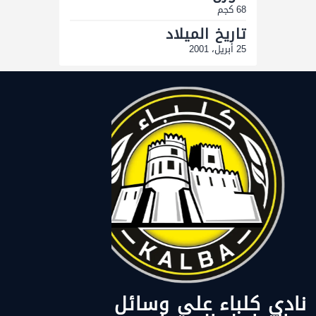
68 كجم
تاريخ الميلاد
25 أبريل، 2001
نادي كلباء على وسائل