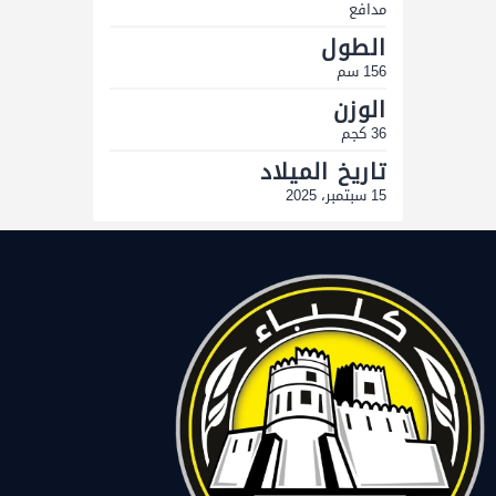
مدافع
الطول
156 سم
الوزن
36 كجم
تاريخ الميلاد
15 سبتمبر، 2025