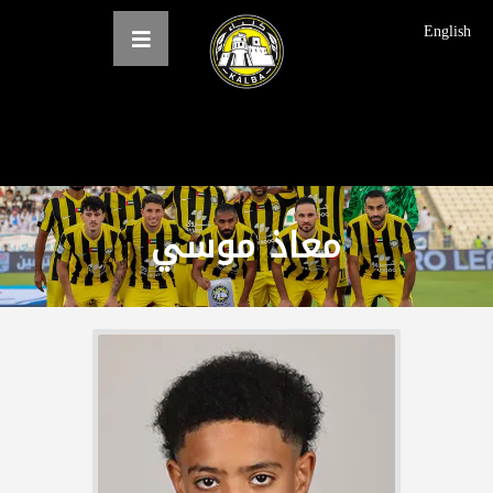
English
الرئيسية
عن النادي
معاذ موسي
فرق النادي
الاخبار
المعرض
حجز التذاكر
English