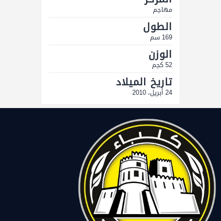
مهاجم
الطول
169 سم
الوزن
52 كجم
تاريخ الميلاد
24 أبريل، 2010