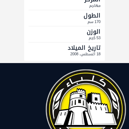
مهاجم
الطول
170 سم
الوزن
53 كجم
تاريخ الميلاد
18 أغسطس، 2008