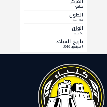
المركز
مدافع
الطول
164 سم
الوزن
55 كجم
تاريخ الميلاد
8 سبتمبر، 2010