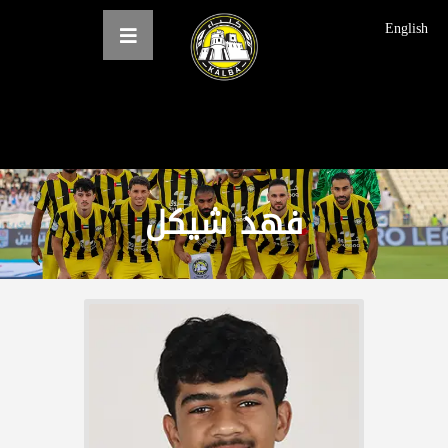
English
الرئيسية
عن النادي
فھد شیكل
فرق النادي
الاخبار
المعرض
حجز التذاكر
English