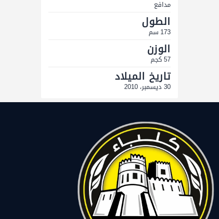
مدافع
الطول
173 سم
الوزن
57 كجم
تاريخ الميلاد
30 ديسمبر، 2010