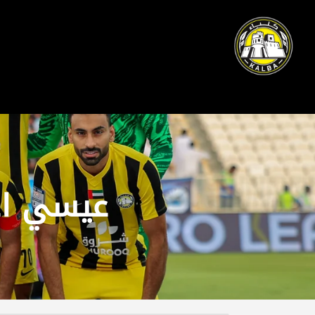
عیسي اح