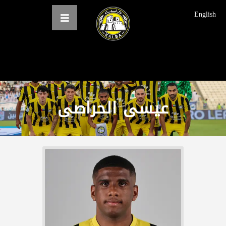
English
الرئيسية
عن النادي
عيسى الحراصى
فرق النادي
الاخبار
المعرض
حجز التذاكر
English