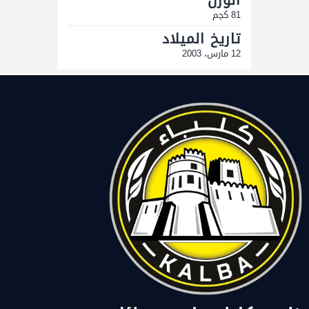
81 كجم
تاريخ الميلاد
12 مارس، 2003