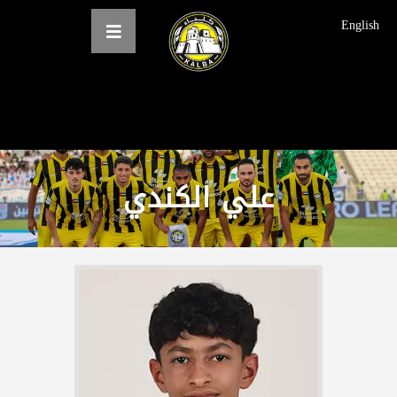
English
الرئيسية
عن النادي
علي الكندي
فرق النادي
الاخبار
المعرض
حجز التذاكر
English