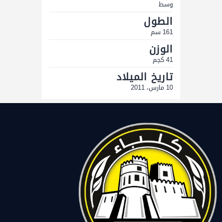
وسط
الطول
161 سم
الوزن
41 كجم
تاريخ الميلاد
10 مارس، 2011