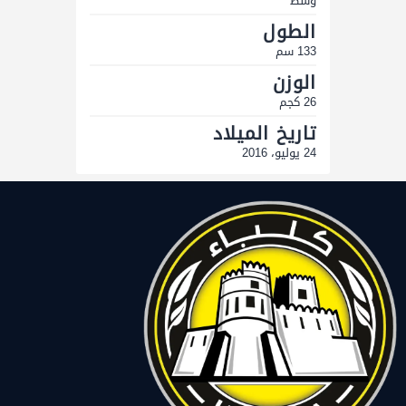
وسط
الطول
133 سم
الوزن
26 كجم
تاريخ الميلاد
24 يوليو، 2016