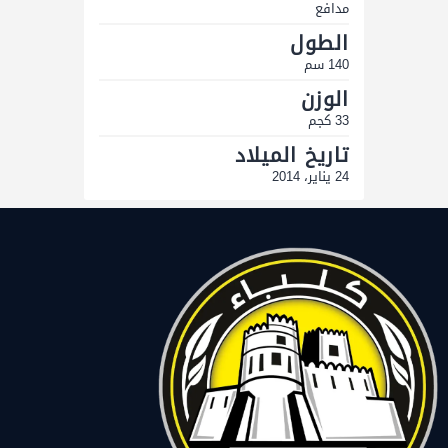
مدافع
الطول
140 سم
الوزن
33 كجم
تاريخ الميلاد
24 يناير، 2014