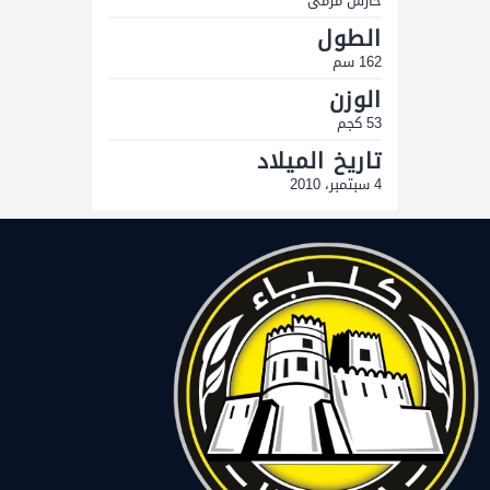
حارس مرمى
الطول
162 سم
الوزن
53 كجم
تاريخ الميلاد
4 سبتمبر، 2010