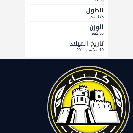
وسط
الطول
175 سم
الوزن
56 كجم
تاريخ الميلاد
19 سبتمبر، 2011