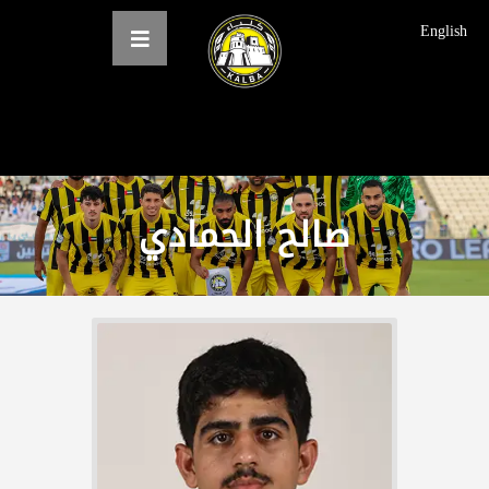
English
الرئيسية
عن النادي
صالح الحمادي
فرق النادي
الاخبار
المعرض
حجز التذاكر
English