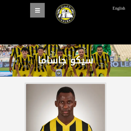
English
الرئيسية
سیكو جاساما
عن النادي
فرق النادي
الاخبار
المعرض
حجز التذاكر
English