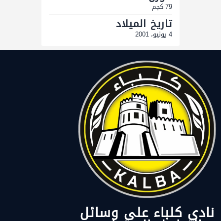
79 كجم
تاريخ الميلاد
4 يونيو، 2001
نادي كلباء على وسائل