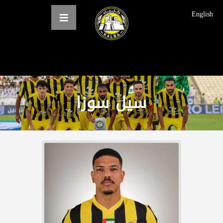
English
الرئيسية
سيل سوزا
عن النادي
فرق النادي
الاخبار
المعرض
حجز التذاكر
English