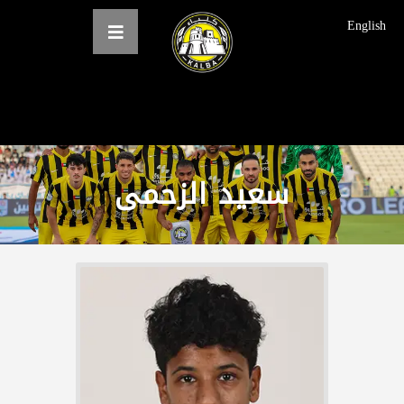
English
الرئيسية
عن النادي
سعید الزحمى
فرق النادي
الاخبار
المعرض
حجز التذاكر
English