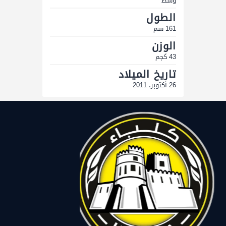
وسط
الطول
161 سم
الوزن
43 كجم
تاريخ الميلاد
26 أكتوبر، 2011