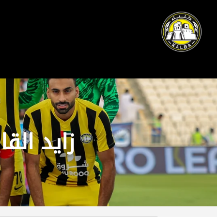
زاید القا