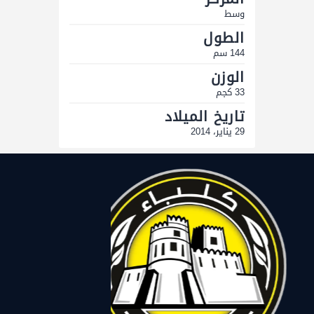
وسط
الطول
144 سم
الوزن
33 كجم
تاريخ الميلاد
29 يناير، 2014