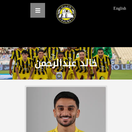
English
الرئيسية
عن النادي
خالد عبدالرحمن
فرق النادي
الاخبار
المعرض
حجز التذاكر
English