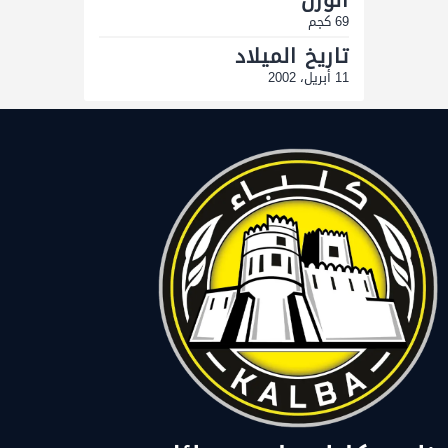
69 كجم
تاريخ الميلاد
11 أبريل، 2002